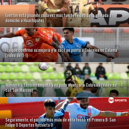
Everton está pisando cada vez más fuerte (Video de la goleada a
domicilio a Huachipato)
Iquique confirmó su mejoría y le sacó un punto a Cobreloa en Calama
(Video del 1-1)
Wanderers también empató y no pudo alcanzar a Cobreloa (Video del 1-1
con San Marcos)
Seguramente, el partido más malo de esta fecha en Primera B: San
Felipe 0 Deportes Recoleta 0