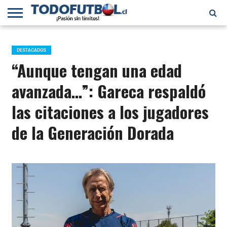
PRIMERA
DIVISIÓN
PRIMERA
SELECCIÓN
CHILENOS
FÚTBOL
B
CHILENA
EN EL
INTERNACIONAL
DESTACADOS
MUNDO
“Aunque tengan una edad
avanzada…”: Gareca respaldó
las citaciones a los jugadores
de la Generación Dorada