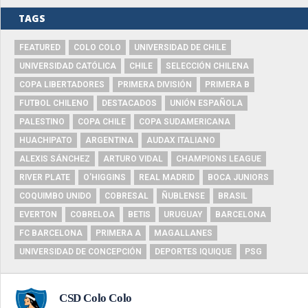
TAGS
FEATURED
COLO COLO
UNIVERSIDAD DE CHILE
UNIVERSIDAD CATÓLICA
CHILE
SELECCIÓN CHILENA
COPA LIBERTADORES
PRIMERA DIVISIÓN
PRIMERA B
FUTBOL CHILENO
DESTACADOS
UNIÓN ESPAÑOLA
PALESTINO
COPA CHILE
COPA SUDAMERICANA
HUACHIPATO
ARGENTINA
AUDAX ITALIANO
ALEXIS SÁNCHEZ
ARTURO VIDAL
CHAMPIONS LEAGUE
RIVER PLATE
O'HIGGINS
REAL MADRID
BOCA JUNIORS
COQUIMBO UNIDO
COBRESAL
ÑUBLENSE
BRASIL
EVERTON
COBRELOA
BETIS
URUGUAY
BARCELONA
FC BARCELONA
PRIMERA A
MAGALLANES
UNIVERSIDAD DE CONCEPCIÓN
DEPORTES IQUIQUE
PSG