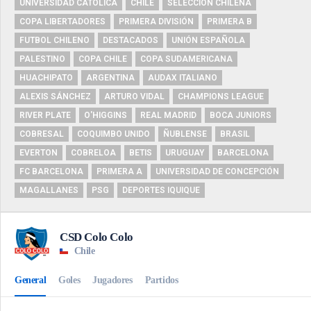
UNIVERSIDAD CATÓLICA
CHILE
SELECCIÓN CHILENA
COPA LIBERTADORES
PRIMERA DIVISIÓN
PRIMERA B
FUTBOL CHILENO
DESTACADOS
UNIÓN ESPAÑOLA
PALESTINO
COPA CHILE
COPA SUDAMERICANA
HUACHIPATO
ARGENTINA
AUDAX ITALIANO
ALEXIS SÁNCHEZ
ARTURO VIDAL
CHAMPIONS LEAGUE
RIVER PLATE
O'HIGGINS
REAL MADRID
BOCA JUNIORS
COBRESAL
COQUIMBO UNIDO
ÑUBLENSE
BRASIL
EVERTON
COBRELOA
BETIS
URUGUAY
BARCELONA
FC BARCELONA
PRIMERA A
UNIVERSIDAD DE CONCEPCIÓN
MAGALLANES
PSG
DEPORTES IQUIQUE