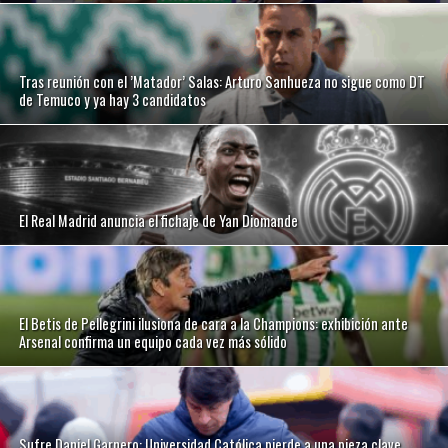
Tras reunión con el ’Matador’ Salas: Arturo Sanhueza no sigue como DT
de Temuco y ya hay 3 candidatos
El Real Madrid anuncia el fichaje de Yan Diomande
El Betis de Pellegrini ilusiona de cara a la Champions: exhibición ante
Arsenal confirma un equipo cada vez más sólido
Sufre Daniel Garnero: Universidad Católica pierde a una pieza clave