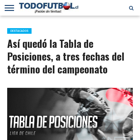
PRIMERA
DIVISIÓN
PRIMERA
SELECCIÓN
CHILENOS
FÚTBOL
B
CHILENA
EN EL
INTERNACIONAL
DESTACADOS
MUNDO
Así quedó la Tabla de
Posiciones, a tres fechas del
término del campeonato