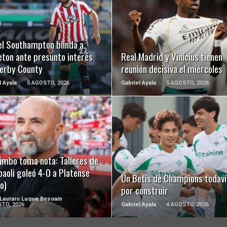
LEER MÁS
LEER MÁS
el Southampton blinda a
eton ante presunto interés
Real Madrid y Vinícius tienen
Derby County
reunión decisiva el miércoles
l Ayala
5 AGOSTO, 2026
Gabriel Ayala
5 AGOSTO, 2026
LEER MÁS
LEER MÁS
imbo toma nota: Talleres de
aoli goleó 4-0 a Platense
Un Betis de Champions todaví
o)
por construir
 Lautaro Luque Besoaín
TO, 2026
Gabriel Ayala
4 AGOSTO, 2026