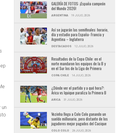
GALERÍA DE FOTOS: ¡España campeón
del Mundo 2026!
ARGENTINA
19 JULIO, 2026
Así se jugarán las semifinales: horario,
día y estadio para España- Francia y
Argentina – Inglaterra
DESTACADOS
12 JULIO, 2026
s
Resultados de la Copa Chile: en el
norte mandaron los equipos de la B y
Pep
en el Sur los de la Liga de Primera
COPA CHILE
14 JULIO, 2026
 Me
¿Dónde ver el partido y a qué hora?:
Arica vs Iquique paraliza la Primera B
ARICA
31 JULIO, 2026
r un
Vozinha llega a Colo Colo ganando un
sto
sueldo millonario, pero distante de los
jugadores mejor pagados del Cacique
COLO COLO
26 JULIO, 2026