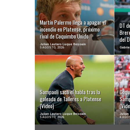
LEER MÁS
Martín Palermo llega a apagar el
DT d
incendio en Platense, próximo
Brer
rival de Coquimbo Unido
del 
Julian Lautaro Luque Besoaín
5 AGOSTO, 2026
Gabrie
LEER MÁS
Sampaoli sacó el habla tras la
Coqu
goleada de Talleres a Platense
Samp
(Video)
(Vide
Julian Lautaro Luque Besoaín
Julian
5 AGOSTO, 2026
4 AGOS