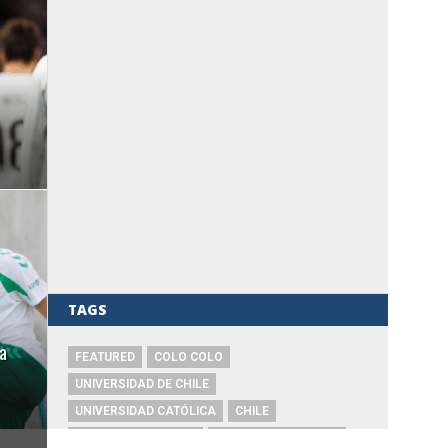
TAGS
a
FEATURED
COLO COLO
UNIVERSIDAD DE CHILE
UNIVERSIDAD CATÓLICA
CHILE
SELECCIÓN CHILENA
COPA LIBERTADORES