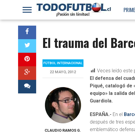
PRIME
El trauma del Barc
FÚTBOL INTERNACIONAL
Veces leído este 
22 MAYO, 2012
El defensa del cuad
Piqué, catalogó de 
equipo» la salida de
Guardiola.
ESPAÑA.-
En el
Barc
después de tres espe
emblemático defensa 
CLAUDIO RAMOS G.