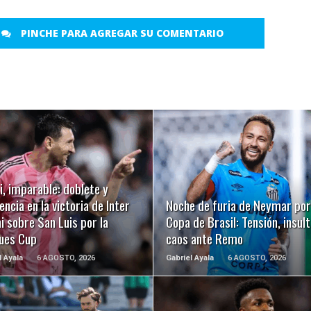
PINCHE PARA AGREGAR SU COMENTARIO
LEER MÁS
LEER MÁS
, imparable: doblete y
encia en la victoria de Inter
Noche de furia de Neymar por
 sobre San Luis por la
Copa de Brasil: Tensión, insult
ues Cup
caos ante Remo
l Ayala
6 AGOSTO, 2026
Gabriel Ayala
6 AGOSTO, 2026