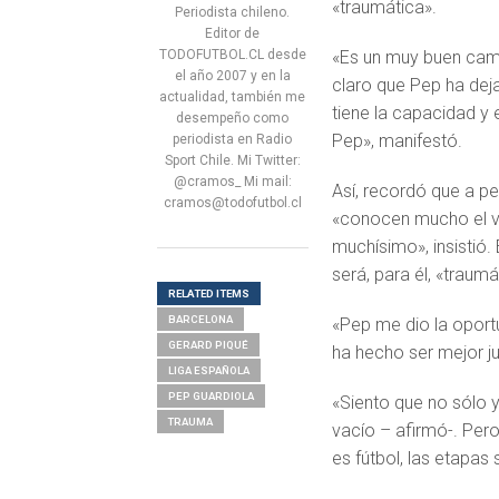
«traumática».
Periodista chileno.
Editor de
TODOFUTBOL.CL desde
«Es un muy buen camb
el año 2007 y en la
claro que Pep ha dejad
actualidad, también me
tiene la capacidad y 
desempeño como
Pep», manifestó.
periodista en Radio
Sport Chile. Mi Twitter:
@cramos_ Mi mail:
Así, recordó que a p
cramos@todofutbol.cl
«conocen mucho el ve
muchísimo», insistió
será, para él, «traumá
RELATED ITEMS
BARCELONA
«Pep me dio la oport
GERARD PIQUÉ
ha hecho ser mejor j
LIGA ESPAÑOLA
PEP GUARDIOLA
«Siento que no sólo 
TRAUMA
vacío – afirmó-. Pero
es fútbol, las etapas