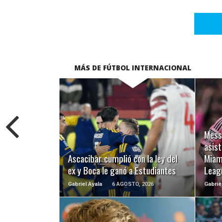
MÁS DE FÚTBOL INTERNACIONAL
LEER MÁS
Messi
asist
Ascacibar cumplió con la ley del
Miami
ex y Boca le ganó a Estudiantes
Leag
Gabriel Ayala
6 AGOSTO, 2026
Gabrie