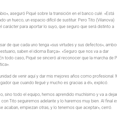
io», aseguró Piqué sobre la transición en el banco culé. «Está
o un hueco, un espacio difícil de sustituir. Pero Tito (Vilanova)
el carácter para aportar lo suyo, que seguro que será distinto a
esar de que cada uno tenga «sus virtudes y sus defectos», ambo
stuario, saben el idioma Barça». «Seguro que nos va a dar
. En todo caso, Piqué se sinceró al reconocer que la marcha de 
tica».
unidad de venir aquí y dar mis mejores años como profesional.
ugador que cuando llegué y mucho es gracias a él», explicó.
yo, sino todo el equipo, hemos aprendido muchísimo y va a deja
 con Tito seguiremos adelante y lo haremos muy bien. Al final e
 se acaban, empiezan otras, y lo tenemos que aceptar», cerró.