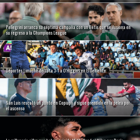
Pellegrini arranca su séptima campaña con un Betis que se ilusiona en
su regreso a la Champions League
Deportes Limache derrota 3-1 a O’Higgins en El Teniente
San Luis rescató un punto en Copiapó y sigue prendido en la pelea por
el ascenso