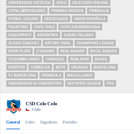
UNIVERSIDAD CATÓLICA
CHILE
SELECCIÓN CHILENA
COPA LIBERTADORES
PRIMERA DIVISIÓN
PRIMERA B
FUTBOL CHILENO
DESTACADOS
UNIÓN ESPAÑOLA
PALESTINO
COPA CHILE
COPA SUDAMERICANA
HUACHIPATO
ARGENTINA
AUDAX ITALIANO
ALEXIS SÁNCHEZ
ARTURO VIDAL
CHAMPIONS LEAGUE
RIVER PLATE
O'HIGGINS
REAL MADRID
BOCA JUNIORS
COQUIMBO UNIDO
COBRESAL
ÑUBLENSE
BRASIL
EVERTON
COBRELOA
BETIS
URUGUAY
BARCELONA
FC BARCELONA
PRIMERA A
MAGALLANES
UNIVERSIDAD DE CONCEPCIÓN
DEPORTES IQUIQUE
PSG