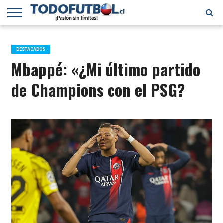
PRIMERA
DIVISIÓN
PRIMERA
SELECCIÓN
CHILENOS
FÚTBOL
B
CHILENA
EN EL
INTERNACIONAL
DESTACADOS
MUNDO
Mbappé: «¿Mi último partido
de Champions con el PSG?