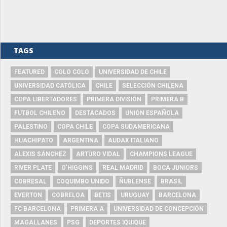
TAGS
FEATURED
COLO COLO
UNIVERSIDAD DE CHILE
UNIVERSIDAD CATÓLICA
CHILE
SELECCIÓN CHILENA
COPA LIBERTADORES
PRIMERA DIVISIÓN
PRIMERA B
FUTBOL CHILENO
DESTACADOS
UNIÓN ESPAÑOLA
PALESTINO
COPA CHILE
COPA SUDAMERICANA
HUACHIPATO
ARGENTINA
AUDAX ITALIANO
ALEXIS SÁNCHEZ
ARTURO VIDAL
CHAMPIONS LEAGUE
RIVER PLATE
O'HIGGINS
REAL MADRID
BOCA JUNIORS
COBRESAL
COQUIMBO UNIDO
ÑUBLENSE
BRASIL
EVERTON
COBRELOA
BETIS
URUGUAY
BARCELONA
FC BARCELONA
PRIMERA A
UNIVERSIDAD DE CONCEPCIÓN
MAGALLANES
PSG
DEPORTES IQUIQUE