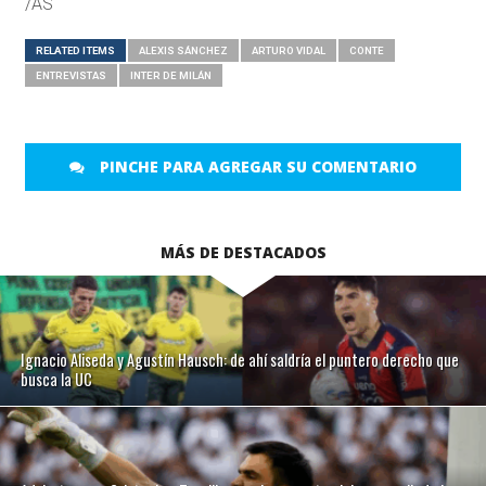
/AS
RELATED ITEMS
ALEXIS SÁNCHEZ
ARTURO VIDAL
CONTE
ENTREVISTAS
INTER DE MILÁN
PINCHE PARA AGREGAR SU COMENTARIO
MÁS DE DESTACADOS
Ignacio Aliseda y Agustín Hausch: de ahí saldría el puntero derecho que
busca la UC