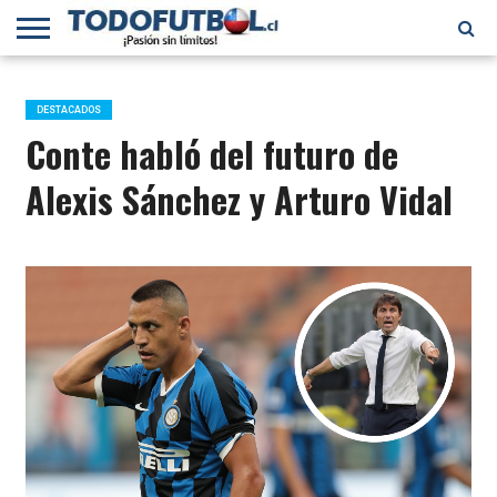
PRIMERA
DIVISIÓN
PRIMERA
SELECCIÓN
CHILENOS
FÚTBOL
B
CHILENA
EN EL
INTERNACIONAL
DESTACADOS
MUNDO
Conte habló del futuro de
Alexis Sánchez y Arturo Vidal