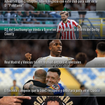
Advierten que Cristopher Toselli negocia con este club para salir de la
U: “Préstamo”
DT del Southampton blinda a Brereton ante presunto interés del Derby
County
Real Madrid y Vinícius tienen reunión decisiva el miércoles
El técnico campeón que la UdeC recuperó y debutará justo en el Clásico