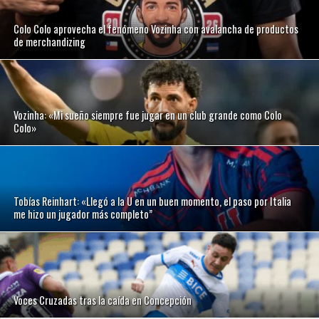
Colo Colo aprovecha el fenómeno Vozinha con avalancha de productos
de merchandizing
Vozinha: «Mi sueño siempre fue jugar en un club grande como Colo
Colo»
Tobías Reinhart: «Llegó a la U en un buen momento, el paso por Italia
me hizo un jugador más completo”
Voces Cruzadas tras la caída en Concepción