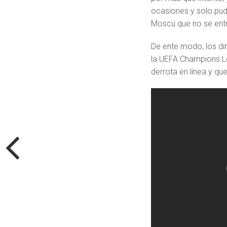
ocasiones y solo pud
Moscú que no se entr
De ente modo, los di
la UEFA Champions Le
derrota en línea y qu