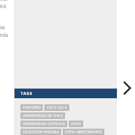
SKA
 de
unda
TAGS
FEATURED
COLO COLO
UNIVERSIDAD DE CHILE
UNIVERSIDAD CATÓLICA
CHILE
SELECCIÓN CHILENA
COPA LIBERTADORES