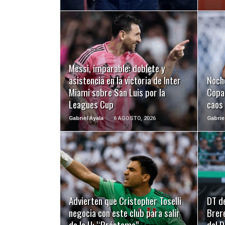
LEER MÁS
Messi, imparable: doblete y
asistencia en la victoria de Inter
Noch
Miami sobre San Luis por la
Copa 
Leagues Cup
caos
Gabriel Ayala
6 AGOSTO, 2026
Gabrie
LEER MÁS
Advierten que Cristopher Toselli
DT d
negocia con este club para salir
Brer
de la U: “Préstamo”
del 