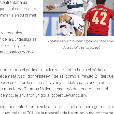
a enfrentar a un
ue había caído ante
ompañía en su primer
 y dos goles
 de la Bundesliga se
Thomas Müller fue el encargado de canjear un
 de Rusia y se
dudosa falta penal por gol.
tantes puntos como
 como todo el partido, la balanza se inclinó hacia el pórtico
ardameta ruso Igor Akinfeev. Fue así como al minuto 21´del duel
bado en el borde del área mayor y el árbitro sancionó la pena
o más tarde, Thomas Müller se encargó de concretar en gol.
 tiempo, le anularon un gol a Robert Lewandosky.
a segumda mitad, también le anularon un gol al cuadro germano, 
 y tuvo más del 70% de la posesión de balón, no pudo concretar