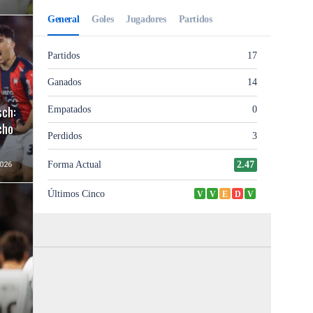
sch:
cho
026