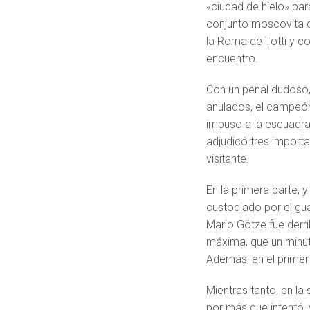
«ciudad de hielo» par
conjunto moscovita q
la Roma de Totti y c
encuentro.
Con un penal dudoso,
anulados, el campeón
impuso a la escuadra
adjudicó tres impor
visitante.
En la primera parte, y
custodiado por el gu
Mario Götze fue derri
máxima, que un minut
Además, en el primer
Mientras tanto, en l
por más que intentó,