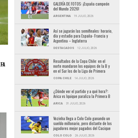
GALERÍA DE FOTOS: ¡España campeón
del Mundo 2026!
ARGENTINA
19 JULIO, 2026
Así se jugarán las semifinales: horario,
día y estadio para España- Francia y
Argentina – Inglaterra
DESTACADOS
12 JULIO, 2026
Resultados de la Copa Chile: en el
EFA
norte mandaron los equipos de la B y
en el Sur los de la Liga de Primera
COPA CHILE
14 JULIO, 2026
¿Dónde ver el partido y a qué hora?:
Arica vs Iquique paraliza la Primera B
ARICA
31 JULIO, 2026
Vozinha llega a Colo Colo ganando un
sueldo millonario, pero distante de los
jugadores mejor pagados del Cacique
COLO COLO
26 JULIO, 2026