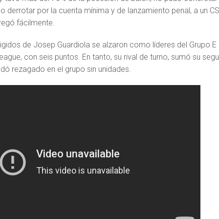
o derrotar por la cuenta mínima y de lanzamiento penal, a un C
egó fácilmente.
rigidos de Josep Guardiola se alzaron como líderes del Grupo E
ague, con seis puntos. En tanto, su rival de turno, sumó su seg
edó rezagado en el grupo sin unidades.