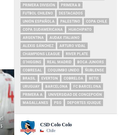
PRIMERA DIVISIÓN
PRIMERA B
FUTBOL CHILENO
DESTACADOS
UNIÓN ESPAÑOLA
PALESTINO
COPA CHILE
COPA SUDAMERICANA
HUACHIPATO
ARGENTINA
AUDAX ITALIANO
ALEXIS SÁNCHEZ
ARTURO VIDAL
CHAMPIONS LEAGUE
RIVER PLATE
O'HIGGINS
REAL MADRID
BOCA JUNIORS
COBRESAL
COQUIMBO UNIDO
ÑUBLENSE
BRASIL
EVERTON
COBRELOA
BETIS
URUGUAY
BARCELONA
FC BARCELONA
PRIMERA A
UNIVERSIDAD DE CONCEPCIÓN
MAGALLANES
PSG
DEPORTES IQUIQUE
el
es