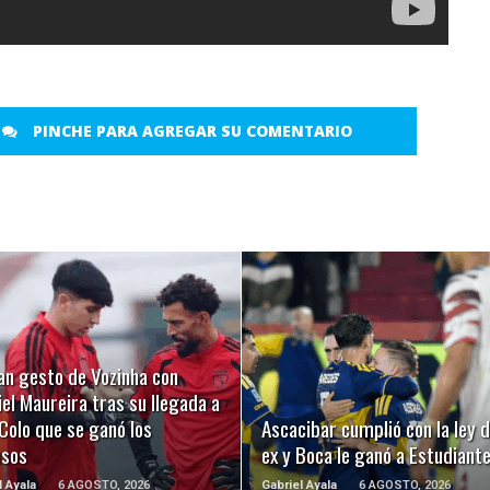
PINCHE PARA AGREGAR SU COMENTARIO
LEER MÁS
LEER MÁS
an gesto de Vozinha con
el Maureira tras su llegada a
Colo que se ganó los
Ascacibar cumplió con la ley d
usos
ex y Boca le ganó a Estudiant
l Ayala
6 AGOSTO, 2026
Gabriel Ayala
6 AGOSTO, 2026