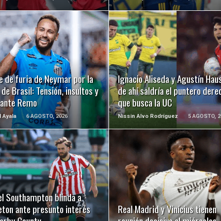
LEER MÁS
LEER MÁS
e de furia de Neymar por la
Ignacio Aliseda y Agustín Hau
de Brasil: Tensión, insultos y
de ahí saldría el puntero dere
 ante Remo
que busca la UC
l Ayala
6 AGOSTO, 2026
Nissin Alvo Rodríguez
5 AGOSTO, 2
LEER MÁS
LEER MÁS
el Southampton blinda a
eton ante presunto interés
Real Madrid y Vinícius tienen
Derby County
reunión decisiva el miércoles