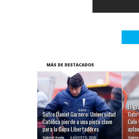
MÁS DE DESTACADOS
LEER MÁS
El gr
Sufre Daniel Garnero: Universidad
Gabri
Católica pierde a una pieza clave
Colo 
para la Copa Libertadores
apla
Gabriel Ayala
6 AGOSTO, 2026
Gabrie