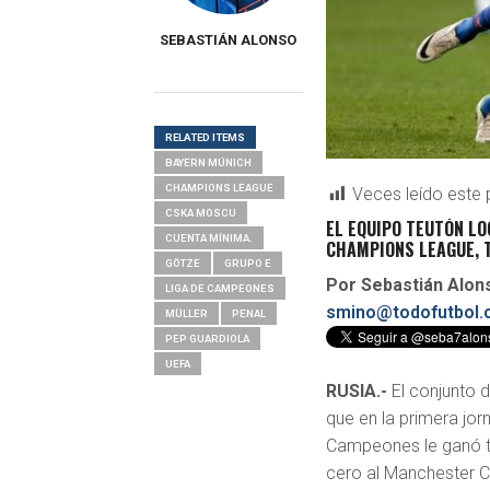
SEBASTIÁN ALONSO
RELATED ITEMS
BAYERN MÚNICH
CHAMPIONS LEAGUE
Veces leído este 
CSKA MOSCU
EL EQUIPO TEUTÓN LO
CUENTA MÍNIMA.
CHAMPIONS LEAGUE, 
GÖTZE
GRUPO E
Por Sebastián Alo
LIGA DE CAMPEONES
smino@todofutbol.c
MÜLLER
PENAL
PEP GUARDIOLA
UEFA
RUSIA.-
El conjunto d
que en la primera jor
Campeones le ganó t
cero al Manchester Ci